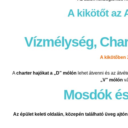
A kikötőt az 
Vízmélység, Char
A kikötőben 2
A
charter hajókat a „D” mólón
lehet átvenni és az átvét
„V” mólón
vá
Mosdók és 
Az épület keleti oldalán, közepén található üveg ajtón