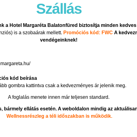
Szállás
nk a
Hotel Margaréta Balatonfüred
biztosítja minden kedves
ziós) is a szobaárak mellett.
Promóciós kód: FWC
A kedvez
vendégeinknek!
elmargareta.hu/
ciós kód beírása
ább gombra kattintva csak a kedvezményes ár jelenik meg.
A foglalás menete innen már teljesen standard.
ármely ellátás esetén. A weboldalon mindig az aktuálisan
Wellnessrészleg a téli időszakban is működik.