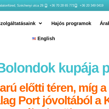
latonfüred, Széchenyi utca 29.
+36 70 28 65 773
+36 20 349 0419
zolgáltatásaink
Hajós programok
Ára
English
. Bolondok kupája
rú előtti téren, míg 
ag Port jóvoltából a K