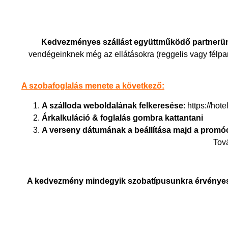
Kedvezményes szállást együttműködő partnerü
vendégeinknek még az ellátásokra (reggelis vagy félpan
A szobafoglalás menete a következő:
A szálloda weboldalának felkeresése
:
https://hot
Árkalkuláció & foglalás gombra kattantani
A verseny dátumának a beállítása majd a promó
Tov
A kedvezmény mindegyik szobatípusunkra érvényes, b