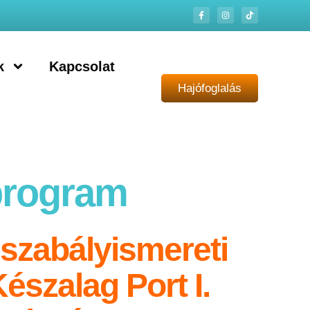
k
Kapcsolat
Hajófoglalás
 program
a szabályismereti
észalag Port I.