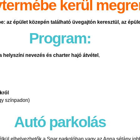
ytermébe kerül megre
 az épület közepén található üvegajtón keresztül, az épület
Program:
 helyszíni nevezés és charter hajó átvétel
,
król
agy színpadon)
Autó parkolás
nélkül elhelyezhetők a Spar parkolóban vagy az Anna sétány jobb