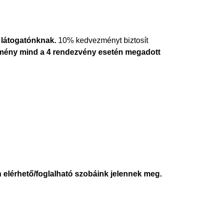
 látogatónknak.
10% kedvezményt biztosít
mény mind a 4 rendezvény esetén megadott
 elérhető/foglalható szobáink jelennek meg.