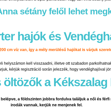
Anna sétány felől lehet megk
ter hajók és Vendégh
00 cm víz van, így a mély merülésű hajókat is várjuk szerete
eli helyszámon kell visszaadni, illetve ott szabadon parkolhatna
rjuk, kérjük regisztráció során jelezzék, hogy vendéghajóval jö
öltözők a Kékszalag
 belépve, a földszinten jobbra fordulva találjuk a női és fé
irodák vannak, kerjük ne menjenek fel.