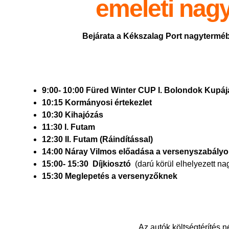
emeleti nag
Bejárata a Kékszalag Port nagytermébe:
9:00- 10:00 Füred Winter CUP I. Bolondok Kupája
10:15 Kormányosi értekezlet
10:30 Kihajózás
11:30 I. Futam
12:30 II. Futam (Ráindítással)
14:00
Náray Vilmos előadása a versenyszabályo
15:00- 15:30 Díjkiosztó
(darú körül elhelyezett n
15:30 Meglepetés a versenyzőknek
Az autók költségtérítés 