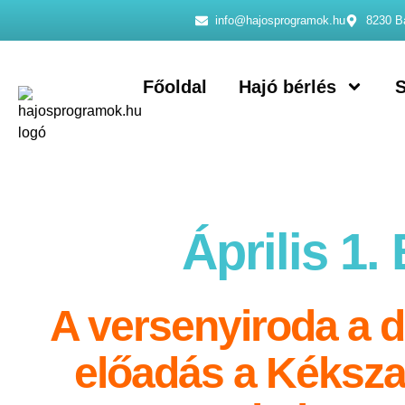
info@hajosprogramok.hu
8230 Ba
Főoldal
Hajó bérlés
S
Április 1
A versenyiroda a da
előadás a Kékszal