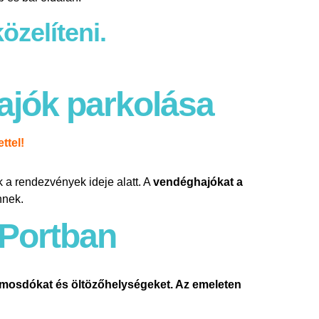
özelíteni.
ajók parkolása
ttel!
k a rendezvények ideje alatt. A
vendéghajókat a
nnek.
 Portban
rfi mosdókat és öltözőhelységeket. Az emeleten