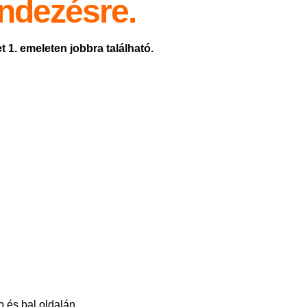
ndezésre.
 1. emeleten jobbra található.
 és bal oldalán.