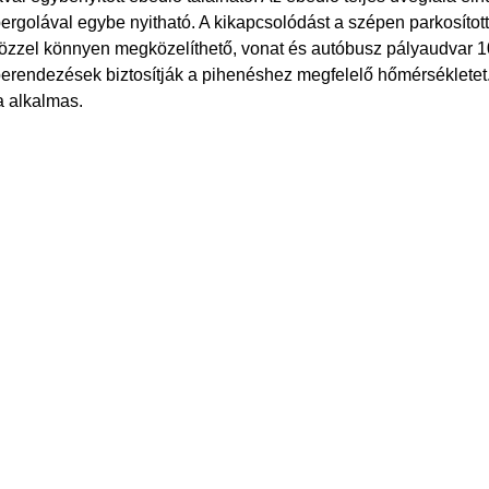
 pergolával egybe nyitható. A kikapcsolódást a szépen parkosítot
özzel könnyen megközelíthető, vonat és autóbusz pályaudvar 100
berendezések biztosítják a pihenéshez megfelelő hőmérsékletet
a alkalmas.