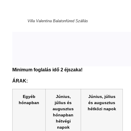
Villa Valentina Balatonfüred Szállás
Minimum foglalás idő 2 éjszaka!
ÁRAK:
Egyéb
Június,
Június, július
hónapban
július és
és augusztus
augusztus
hétközi napok
hónapban
hétvégi
napok