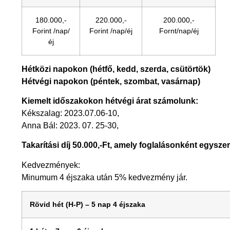
180.000,-
220.000,-
200.000,-
Forint /nap/
Forint /nap/éj
Fornt/nap/éj
éj
Hétközi napokon (hétfő, kedd, szerda, csütörtök)
Hétvégi napokon (péntek, szombat, vasárnap)
Kiemelt időszakokon hétvégi árat számolunk:
Kékszalag: 2023.07.06-10,
Anna Bál: 2023. 07. 25-30,
Takarítási díj 50.000,-Ft, amely foglalásonként egysze
Kedvezmények:
Minumum 4 éjszaka után 5% kedvezmény jár.
Rövid hét (H-P) – 5 nap 4 éjszaka