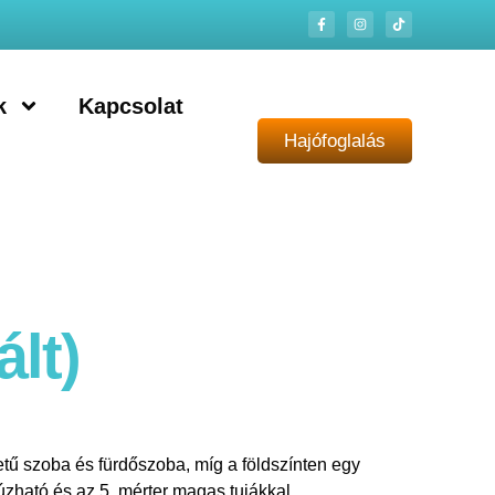
k
Kapcsolat
Hajófoglalás
ált)
etű szoba és fürdőszoba, míg a földszínten egy
húzható és az 5 mérter magas tujákkal