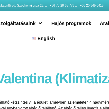
latonfüred, Széchenyi utca 29.
+36 70 28 65 773
+36 20 349 0419
zolgáltatásaink
Hajós programok
Ára
English
 Valentina (Klimatiz
álható kétszintes villa épület, amelyben az emeleten 4 nagymér
al egybenyitott ebédlő található. Az ebédlő teljes üvegfala el