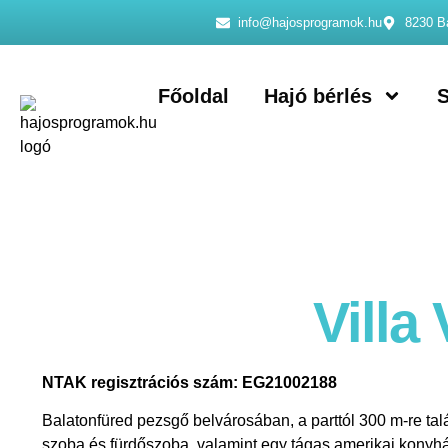
info@hajosprogramok.hu
8230 Ba
Főoldal
Hajó bérlés
S
Villa
NTAK regisztrációs szám: EG21002188
Balatonfüred pezsgő belvárosában, a parttól 300 m-re tal
szoba és fürdőszoba, valamint egy tágas amerikai konyháv