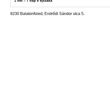
1 hét – 7 nap 6 éjszaka
8230 Balatonfüred, Endrődi Sándor utca 5.