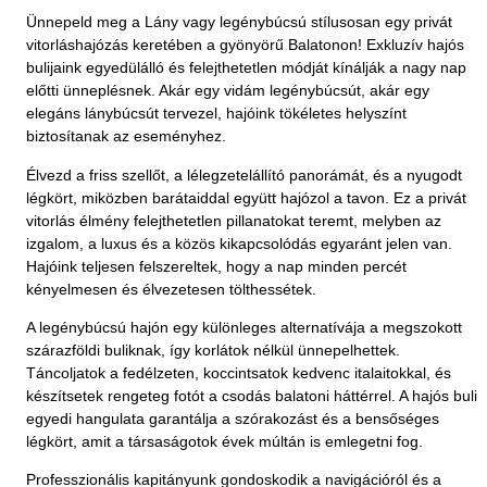
Ünnepeld meg a Lány vagy legénybúcsú stílusosan egy privát
vitorláshajózás keretében a gyönyörű Balatonon! Exkluzív hajós
bulijaink egyedülálló és felejthetetlen módját kínálják a nagy nap
előtti ünneplésnek. Akár egy vidám legénybúcsút, akár egy
elegáns lánybúcsút tervezel, hajóink tökéletes helyszínt
biztosítanak az eseményhez.
Élvezd a friss szellőt, a lélegzetelállító panorámát, és a nyugodt
légkört, miközben barátaiddal együtt hajózol a tavon. Ez a privát
vitorlás élmény felejthetetlen pillanatokat teremt, melyben az
izgalom, a luxus és a közös kikapcsolódás egyaránt jelen van.
Hajóink teljesen felszereltek, hogy a nap minden percét
kényelmesen és élvezetesen tölthessétek.
A legénybúcsú hajón egy különleges alternatívája a megszokott
szárazföldi buliknak, így korlátok nélkül ünnepelhettek.
Táncoljatok a fedélzeten, koccintsatok kedvenc italaitokkal, és
készítsetek rengeteg fotót a csodás balatoni háttérrel. A hajós buli
egyedi hangulata garantálja a szórakozást és a bensőséges
légkört, amit a társaságotok évek múltán is emlegetni fog.
Professzionális kapitányunk gondoskodik a navigációról és a