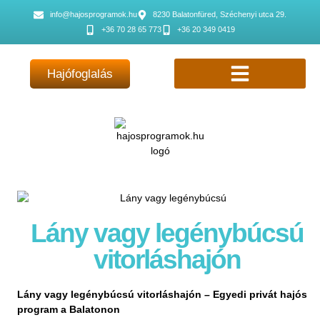
info@hajosprogramok.hu
8230 Balatonfüred, Széchenyi utca 29.
+36 70 28 65 773
+36 20 349 0419
Hajófoglalás
Lány vagy legénybúcsú
vitorláshajón
Lány vagy legénybúcsú vitorláshajón – Egyedi privát hajós
program a Balatonon