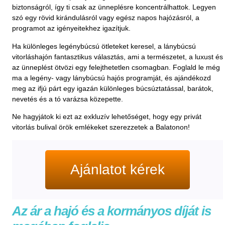
biztonságról, így ti csak az ünneplésre koncentrálhattok. Legyen
szó egy rövid kirándulásról vagy egész napos hajózásról, a
programot az igényeitekhez igazítjuk.
Ha különleges legénybúcsú ötleteket keresel, a lánybúcsú
vitorláshajón fantasztikus választás, ami a természetet, a luxust és
az ünneplést ötvözi egy felejthetetlen csomagban. Foglald le még
ma a legény- vagy lánybúcsú hajós programját, és ajándékozd
meg az ifjú párt egy igazán különleges búcsúztatással, barátok,
nevetés és a tó varázsa közepette.
Ne hagyjátok ki ezt az exkluzív lehetőséget, hogy egy privát
vitorlás bulival örök emlékeket szerezzetek a Balatonon!
Ajánlatot kérek
Az ár a hajó és a kormányos díját is