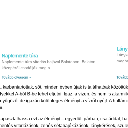
Lány
Lányké
Naplemente túra
meghat
Naplemente túra vitorlás hajóval Balatonon! Balaton
közepéről csodálják meg a
Tovább olvasom »
Tovább
 karbantartottak, sőt, minden évben újak is találhatóak közöttük
ekkel A-ból B-be lehet eljutni. Igaz, a vízen, és nem is akárm
nyűgöző, de igazán különleges élményt a vízről nyújt. A hullámo
i.
apasztalhassa ezt az élményt – egyedül, párban, családdal, ba
entés vitorlázások, zenés sétahajókázások, lánykérések, szül