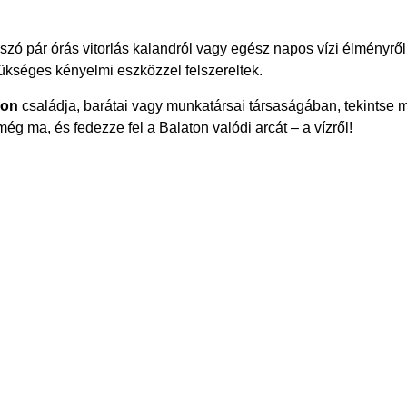
szó pár órás vitorlás kalandról vagy egész napos vízi élményrő
zükséges kényelmi eszközzel felszereltek.
mon
családja, barátai vagy munkatársai társaságában, tekintse m
ég ma, és fedezze fel a Balaton valódi arcát – a vízről!