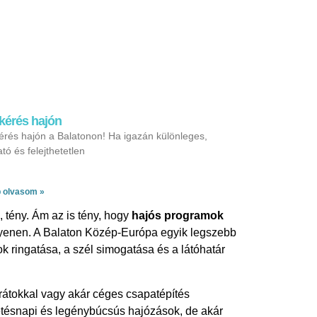
kérés hajón
rés hajón a Balatonon! Ha igazán különleges,
ó és felejthetetlen
 olvasom »
, tény. Ám az is tény, hogy
hajós programok
ilyenen. A Balaton Közép-Európa egyik legszebb
k ringatása, a szél simogatása és a látóhatár
rátokkal vagy akár céges csapatépítés
etésnapi és legénybúcsús hajózások, de akár