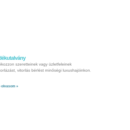
dékutalvány
kozzon szeretteinek vagy üzletfeleinek
torlázást, vitorlás bérlést minőségi luxushajóinkon.
 olvasom »