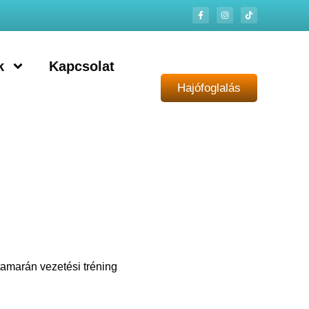
k
Kapcsolat
Hajófoglalás