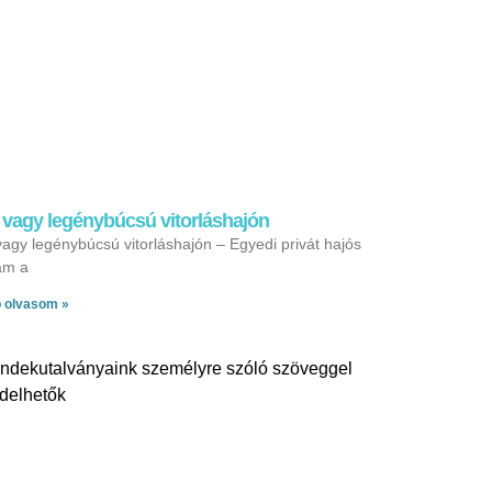
 vagy legénybúcsú vitorláshajón
agy legénybúcsú vitorláshajón – Egyedi privát hajós
am a
 olvasom »