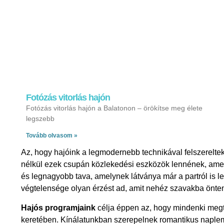
Fotózás vitorlás hajón
Fotózás vitorlás hajón a Balatonon – örökítse meg élete
legszebb
Tovább olvasom »
Az, hogy hajóink a legmodernebb technikával felszereltek,
nélkül ezek csupán közlekedési eszközök lennének, amely
és legnagyobb tava, amelynek látványa már a partról is le
végtelensége olyan érzést ad, amit nehéz szavakba önten
Hajós programjaink
célja éppen az, hogy mindenki megt
keretében. Kínálatunkban szerepelnek romantikus naplem