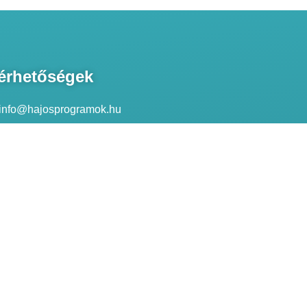
érhetőségek
info@hajosprogramok.hu
8230 Balatonfüred, Széchenyi utca 29.
+36 70 28 65 773
+36 20 349 0419