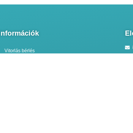
Információk
El
Vitorlás bérlés
Hajós programok
Hajós szolgáltatások
Kapcsolat
Szállások
Elektromos hajó bérlés
Vitorlás bérlés árak