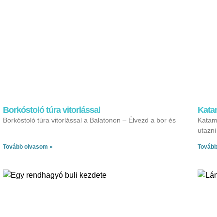
Borkóstoló túra vitorlással
Katam
Borkóstoló túra vitorlással a Balatonon – Élvezd a bor és
Katama
utazn
Tovább olvasom »
Tovább