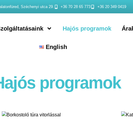
latonfüred, Széchenyi utca 29.
+36 70 28 65 773
+36 20 349 0419
zolgáltatásaink
Hajós programok
Ára
English
Hajós programok