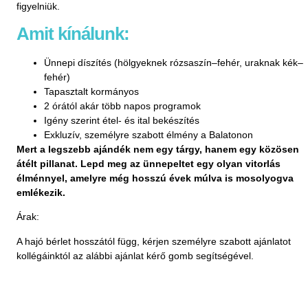
figyelniük.
Amit kínálunk:
Ünnepi díszítés (hölgyeknek rózsaszín–fehér, uraknak kék–
fehér)
Tapasztalt kormányos
2 órától akár több napos programok
Igény szerint étel- és ital bekészítés
Exkluzív, személyre szabott élmény a Balatonon
Mert a legszebb ajándék nem egy tárgy, hanem egy közösen
átélt pillanat. Lepd meg az ünnepeltet egy olyan vitorlás
élménnyel, amelyre még hosszú évek múlva is mosolyogva
emlékezik.
Árak:
A hajó bérlet hosszától függ, kérjen személyre szabott ajánlatot
kollégáinktól az alábbi ajánlat kérő gomb segítségével.