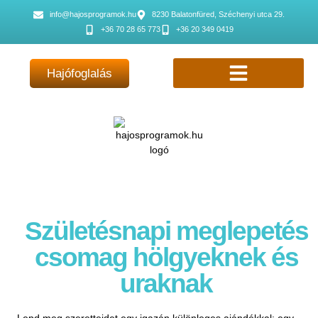
info@hajosprogramok.hu
8230 Balatonfüred, Széchenyi utca 29.
+36 70 28 65 773
+36 20 349 0419
Hajófoglalás
Születésnapi meglepetés
csomag hölgyeknek és
uraknak