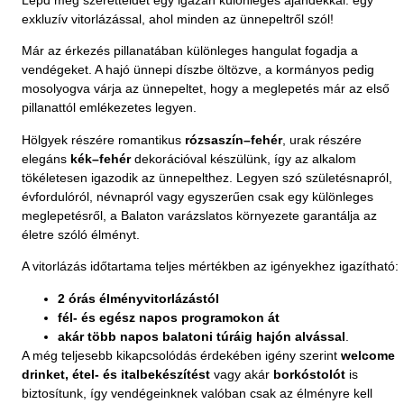
Lepd meg szeretteidet egy igazán különleges ajándékkal: egy
exkluzív vitorlázással, ahol minden az ünnepeltről szól!
Már az érkezés pillanatában különleges hangulat fogadja a
vendégeket. A hajó ünnepi díszbe öltözve, a kormányos pedig
mosolyogva várja az ünnepeltet, hogy a meglepetés már az első
pillanattól emlékezetes legyen.
Hölgyek részére romantikus
rózsaszín–fehér
, urak részére
elegáns
kék–fehér
dekorációval készülünk, így az alkalom
tökéletesen igazodik az ünnepelthez. Legyen szó születésnapról,
évfordulóról, névnapról vagy egyszerűen csak egy különleges
meglepetésről, a Balaton varázslatos környezete garantálja az
életre szóló élményt.
A vitorlázás időtartama teljes mértékben az igényekhez igazítható:
2 órás élményvitorlázástól
fél- és egész napos programokon át
akár több napos balatoni túráig hajón alvással
.
A még teljesebb kikapcsolódás érdekében igény szerint
welcome
drinket,
étel- és italbekészítést
vagy akár
borkóstolót
is
biztosítunk, így vendégeinknek valóban csak az élményre kell